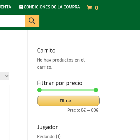
UENTA
CONDICIONES DE LA COMPRA
0
Carrito
No hay productos en el
carrito.
Filtrar por precio
Precio
Precio
Filtrar
mínimo
máximo
Precio:
0€
—
60€
Jugador
Redondo
(1)