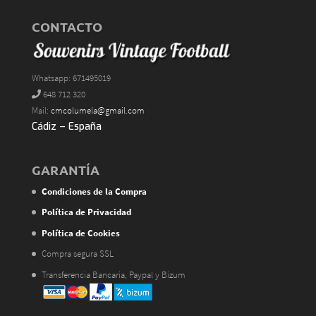
CONTACTO
Whatsapp: 671495019
648 712 320
Mail:
cmcolumela@gmail.com
Cádiz – España
GARANTÍA
Condiciones de la Compra
Política de Privacidad
Política de Cookies
Compra segura SSL
Transferencia Bancaria, Paypal y Bizum