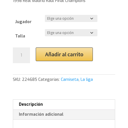
1998 Real Madrid Raul Final Champions
Jugador
Talla
1998
Añadir al carrito
Real
Madrid
Raul
Final
SKU:
224685
Categorías:
Camiseta
,
La liga
Champions
cantidad
Descripción
Información adicional