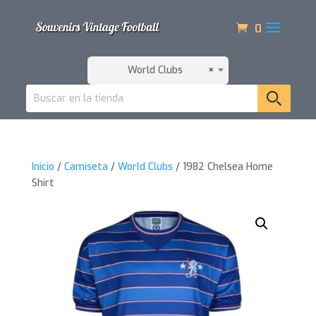
0
World Clubs
×
Inicio
/
Camiseta
/
World Clubs
/ 1982 Chelsea Home
Shirt