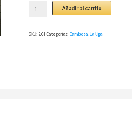
1986
Añadir al carrito
Real
Madrid
Home
Shirt
SKU:
261
Categorías:
Camiseta
,
La liga
Butragueño
cantidad