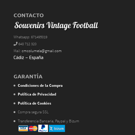
CONTACTO
Whatsapp: 671495019
648 712 320
Mail:
cmcolumela@gmail.com
Cádiz – España
GARANTÍA
Condiciones de la Compra
Política de Privacidad
Política de Cookies
Compra segura SSL
Transferencia Bancaria, Paypal y Bizum