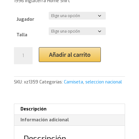
1996 Inglaterra Home Shirt
Jugador
Talla
1996
Añadir al carrito
Inglaterra
Home
Shirt
Beckham
SKU:
xz1359
Categorías:
Camiseta
,
seleccion nacional
cantidad
Descripción
Información adicional
Descripción