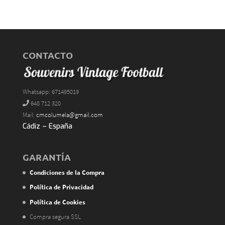
CONTACTO
Whatsapp: 671495019
648 712 320
Mail:
cmcolumela@gmail.com
Cádiz – España
GARANTÍA
Condiciones de la Compra
Política de Privacidad
Política de Cookies
Compra segura SSL