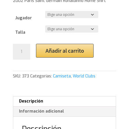
2002 Paris Saint Germain Ronaldinho Home Shirt
Jugador
Talla
2002
Añadir al carrito
Paris
Saint
Germain
Ronaldinho
SKU:
373
Categorías:
Camiseta
,
World Clubs
Home
Shirt
cantidad
Descripción
Información adicional
Descripción