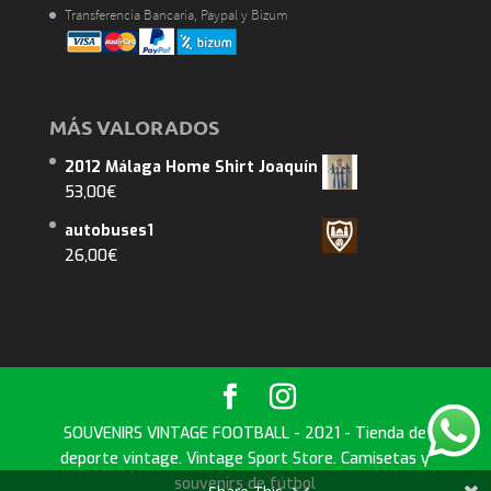
Transferencia Bancaria, Paypal y Bizum
MÁS VALORADOS
2012 Málaga Home Shirt Joaquín
53,00
€
autobuses1
26,00
€
SOUVENIRS VINTAGE FOOTBALL - 2021 - Tienda de
deporte vintage. Vintage Sport Store. Camisetas y
souvenirs de fútbol