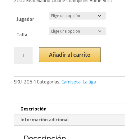
2002 Real Madrid Zidane Champions Home Shirt
Jugador
Talla
2002
Añadir al carrito
Real
Madrid
Zidane
Champions
SKU:
205-1
Categorías:
Camiseta
,
La liga
Home
Shirt
cantidad
Descripción
Información adicional
Descripción