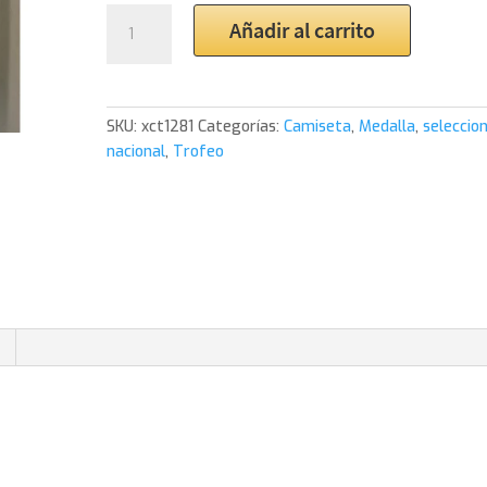
2006
Añadir al carrito
Brasil
Kaka
Home
Shirt
SKU:
xct1281
Categorías:
Camiseta
,
Medalla
,
seleccio
cantidad
nacional
,
Trofeo