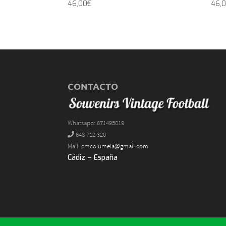
46,00
€
46,
CONTACTO
Whatsapp: 671495019
648 712 320
Mail:
cmcolumela@gmail.com
Cádiz – España