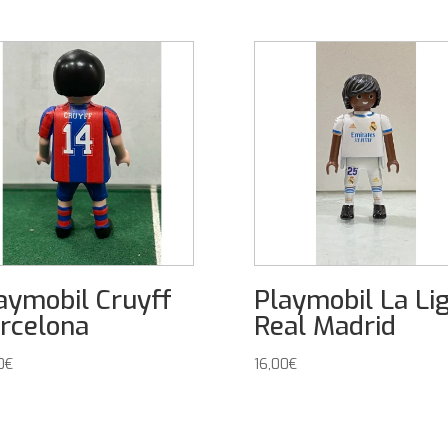
aymobil Cruyff
Playmobil La Li
rcelona
Real Madrid
0
€
16,00
€