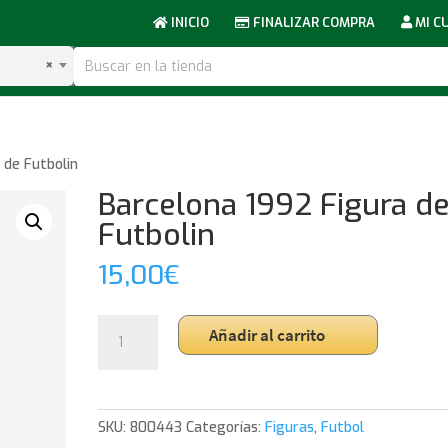
INICIO
FINALIZAR COMPRA
MI C
×
 de Futbolin
Barcelona 1992 Figura d
Futbolin
15,00
€
Barcelona
Añadir al carrito
1992
Figura
de
Futbolin
SKU:
800443
Categorías:
Figuras
,
Futbol
cantidad