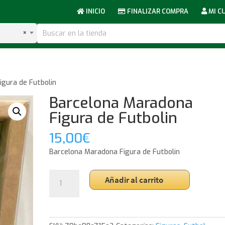
INICIO
FINALIZAR COMPRA
MI C
×
gura de Futbolin
Barcelona Maradona
Figura de Futbolin
15,00
€
Barcelona Maradona Figura de Futbolin
Barcelona
Añadir al carrito
Maradona
Figura
de
Futbolin