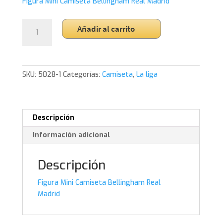
Figura Mini Camiseta Bellingham Real Madrid
Figura
Añadir al carrito
Mini
Camiseta
Bellingham
Real
SKU:
5028-1
Categorías:
Camiseta
,
La liga
Madrid
cantidad
Descripción
Información adicional
Descripción
Figura Mini Camiseta Bellingham Real
Madrid