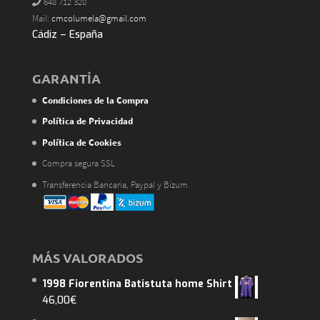
648 712 320
Mail:
cmcolumela@gmail.com
Cádiz – España
GARANTÍA
Condiciones de la Compra
Política de Privacidad
Política de Cookies
Compra segura SSL
Transferencia Bancaria, Paypal y Bizum
MÁS VALORADOS
1998 Fiorentina Batistuta home Shirt
46,00
€