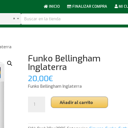
INICIO
FINALIZAR COMPRA
MI C
×
aterra
Funko Bellingham
Inglaterra
20,00
€
Funko Bellingham Inglaterra
Funko
Añadir al carrito
Bellingham
Inglaterra
cantidad