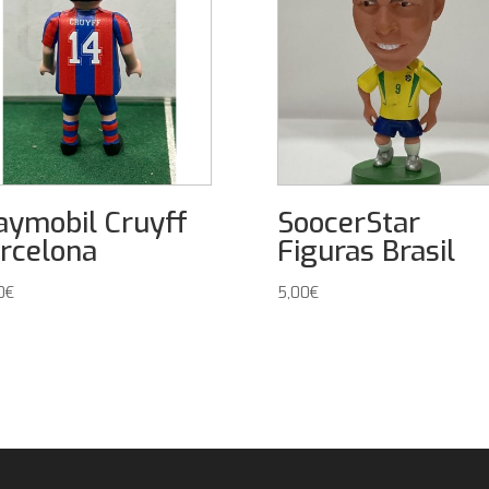
aymobil Cruyff
SoocerStar
rcelona
Figuras Brasil
0
€
5,00
€