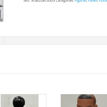
SKU:
9cab20ec3005
Categorías:
Figuras
,
Funko
,
Futb