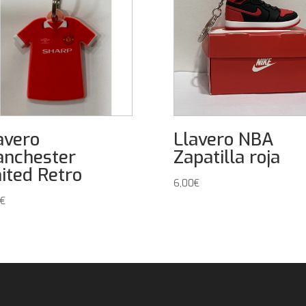
avero
Llavero NBA
nchester
Zapatilla roja
ited Retro
6,00
€
€