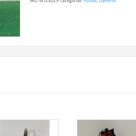
SKU:
br123029
Categorías:
Futbol
,
Llaveros
cantidad