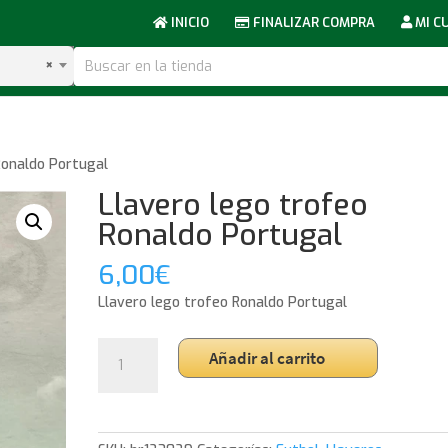
INICIO
FINALIZAR COMPRA
MI C
×
Ronaldo Portugal
Llavero lego trofeo
Ronaldo Portugal
6,00
€
Llavero lego trofeo Ronaldo Portugal
Llavero
Añadir al carrito
lego
trofeo
Ronaldo
Portugal