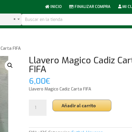
INICIO
FINALIZAR COMPRA
MI C
×
 Carta FIFA
Llavero Magico Cadiz Car
FIFA
6,00
€
Llavero Magico Cadiz Carta FIFA
Llavero
Añadir al carrito
Magico
Cadiz
Carta
FIFA