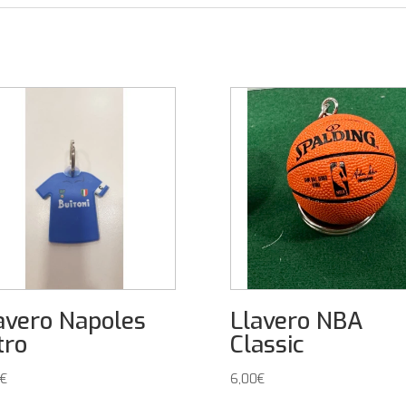
avero Napoles
Llavero NBA
tro
Classic
€
6,00
€