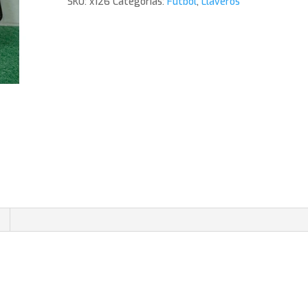
SKU:
x126
Categorías:
Futbol
,
Llaveros
cantidad