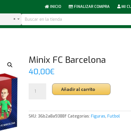
INICIO
FINALIZAR COMPRA
MI C
×
Minix FC Barcelona
40,00
€
Minix
Añadir al carrito
FC
Barcelona
cantidad
SKU:
36b2a8a9388f
Categorías:
Figuras
,
Futbol