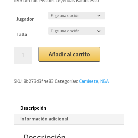
NBA Detroit Pistons Leyendas Baloncesto
Jugador
Talla
NBA
Añadir al carrito
Detroit
Pistons
Leyendas
Baloncesto
SKU:
8b273d3f4e83
Categorías:
Camiseta
,
NBA
cantidad
Descripción
Información adicional
Descripción