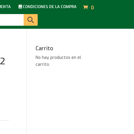
UENTA
CONDICIONES DE LA COMPRA
0
Carrito
No hay productos en el
22
carrito.