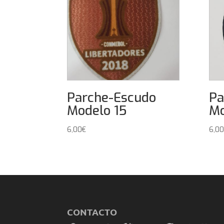
Parche-Escudo
Pa
Modelo 15
Mo
6,00
€
6,00
CONTACTO