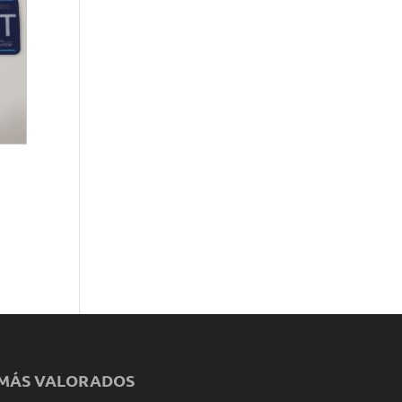
MÁS VALORADOS