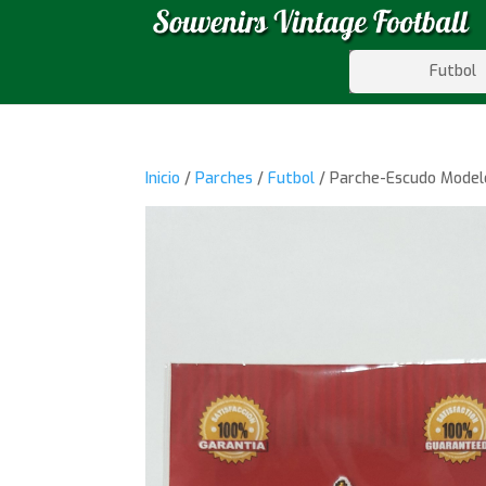
Futbol
Inicio
/
Parches
/
Futbol
/ Parche-Escudo Model