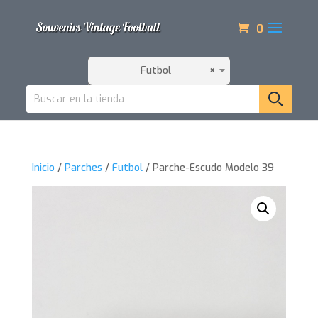
0
Futbol
×
Inicio
/
Parches
/
Futbol
/ Parche-Escudo Modelo 39