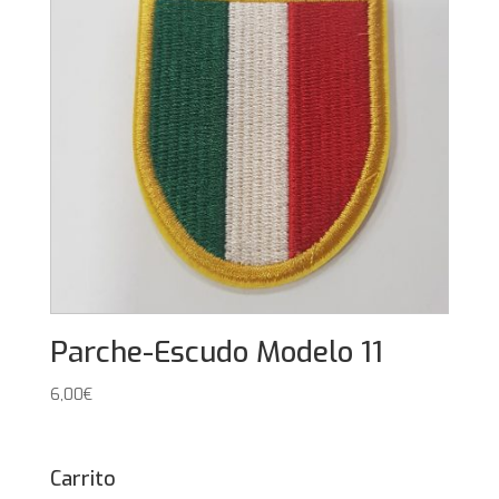
Parche-Escudo Modelo 11
6,00
€
Carrito