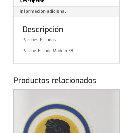
Descripción
Información adicional
Descripción
Parches-Escudos
Parche-Escudo Modelo 39
Productos relacionados