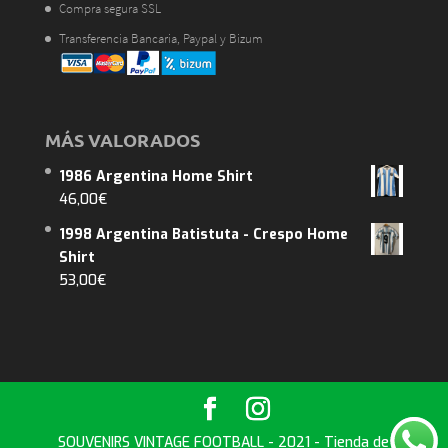
Compra segura SSL
Transferencia Bancaria, Paypal y Bizum
MÁS VALORADOS
1986 Argentina Home Shirt
46,00
€
1998 Argentina Batistuta - Crespo Home
Shirt
53,00
€
SOUVENIRS VINTAGE FOOTBALL - 2021 - Tienda de