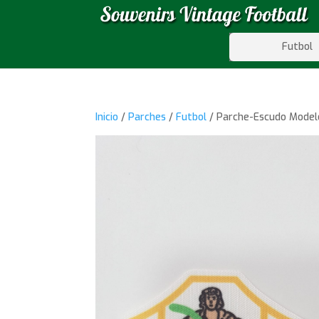
Futbol
Inicio
/
Parches
/
Futbol
/ Parche-Escudo Model