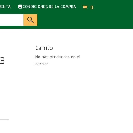
UENTA
CONDICIONES DE LA COMPRA
0
Carrito
No hay productos en el
63
carrito.