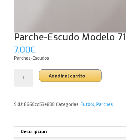
Parche-Escudo Modelo 71
7,00
€
Parches-Escudos
Parche-
Añadir al carrito
Escudo
Modelo
71
cantidad
SKU:
8668cc53e898
Categorías:
Futbol
,
Parches
Descripción