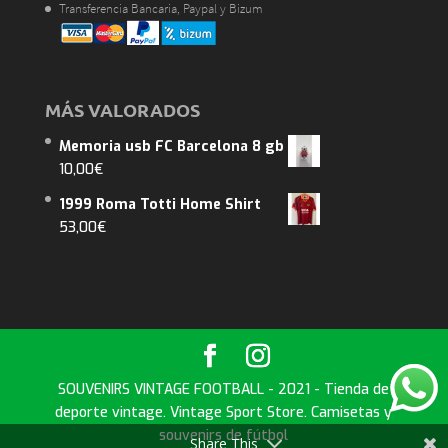
Transferencia Bancaria, Paypal y Bizum
MÁS VALORADOS
Memoria usb FC Barcelona 8 gb
10,00
€
1999 Roma Totti Home Shirt
53,00
€
SOUVENIRS VINTAGE FOOTBALL - 2021 - Tienda de
deporte vintage. Vintage Sport Store. Camisetas y
souvenirs de fútbol
Share This