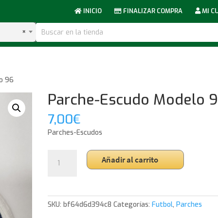
INICIO
FINALIZAR COMPRA
MI C
×
o 96
Parche-Escudo Modelo 
7,00
€
Parches-Escudos
Parche-
Añadir al carrito
Escudo
Modelo
96
cantidad
SKU:
bf64d6d394c8
Categorías:
Futbol
,
Parches