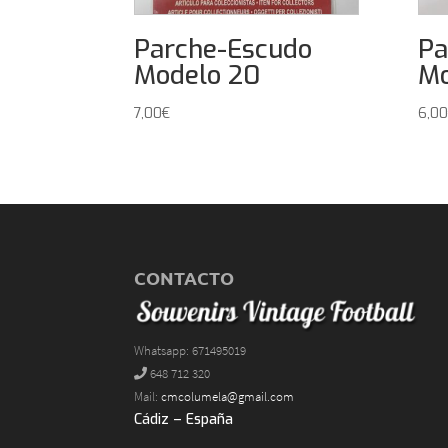
Parche-Escudo
Pa
Modelo 20
Mo
7,00
€
6,00
CONTACTO
Whatsapp: 671495019
648 712 320
Mail:
cmcolumela@gmail.com
Cádiz – España