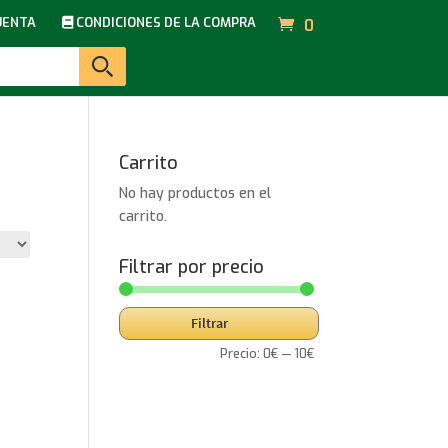
UENTA
CONDICIONES DE LA COMPRA
0
Carrito
No hay productos en el
carrito.
Filtrar por precio
Precio
Precio
Filtrar
mínimo
máximo
Precio:
0€
—
10€