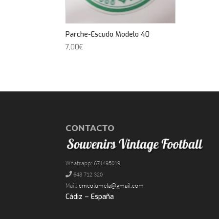
Parche-Escudo Modelo 40
7,00
€
CONTACTO
Whatsapp: 671495019
648 712 320
Mail:
cmcolumela@gmail.com
Cádiz – España