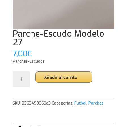
Parche-Escudo Modelo
27
7,00
€
Parches-Escudos
Parche-
Añadir al carrito
Escudo
Modelo
27
cantidad
SKU:
3563493063d3
Categorías:
Futbol
,
Parches