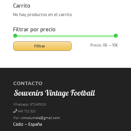
Carrito
No hay productos en el carrito.
Filtrar por precio
Precio
Precio
Precio:
0€
—
10€
Filtrar
mínimo
máxim
CONTACTO
Whatsapp: 671495019
648 712 320
Mail:
cmcolumela@gmail.com
Cádiz – España