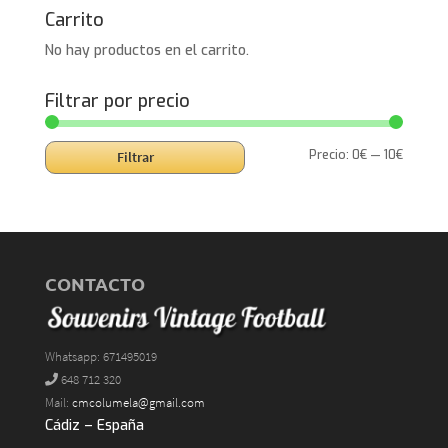
Carrito
No hay productos en el carrito.
Filtrar por precio
Precio
Precio
Precio:
0€
—
10€
Filtrar
mínimo
máxim
CONTACTO
Whatsapp: 671495019
648 712 320
Mail:
cmcolumela@gmail.com
Cádiz – España