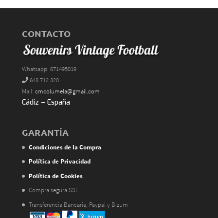
CONTACTO
Whatsapp: 671495019
648 712 320
Mail:
cmcolumela@gmail.com
Cádiz – España
GARANTÍA
Condiciones de la Compra
Política de Privacidad
Política de Cookies
Compra segura SSL
Transferencia Bancaria, Paypal y Bizum