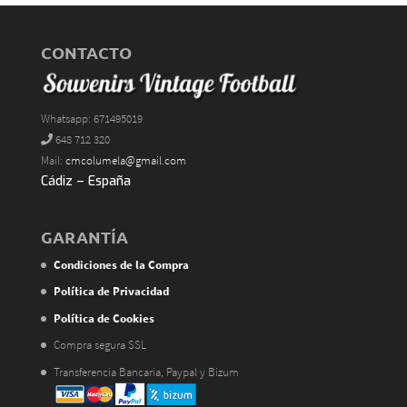
CONTACTO
Whatsapp: 671495019
648 712 320
Mail:
cmcolumela@gmail.com
Cádiz – España
GARANTÍA
Condiciones de la Compra
Política de Privacidad
Política de Cookies
Compra segura SSL
Transferencia Bancaria, Paypal y Bizum