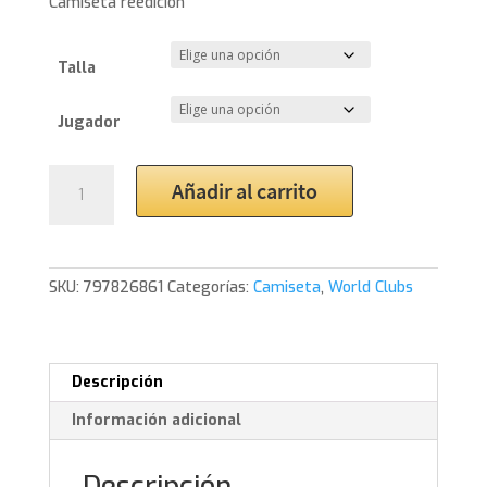
Camiseta reedicion
Talla
Jugador
1996
Añadir al carrito
Juventus
Home
Shirt
cantidad
SKU:
797826861
Categorías:
Camiseta
,
World Clubs
Descripción
Información adicional
Descripción