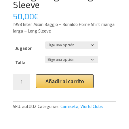
Sleeve
50,00
€
1998 Inter Milan Baggio – Ronaldo Home Shirt manga
larga – Long Sleeve
Jugador
Talla
1998
Añadir al carrito
Inter
Milan
Baggio
-
SKU:
aut002
Categorías:
Camiseta
,
World Clubs
Ronaldo
Home
Shirt