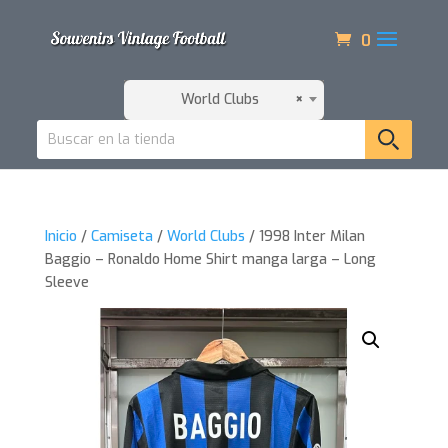
0
World Clubs
×
Inicio
/
Camiseta
/
World Clubs
/ 1998 Inter Milan
Baggio – Ronaldo Home Shirt manga larga – Long
Sleeve