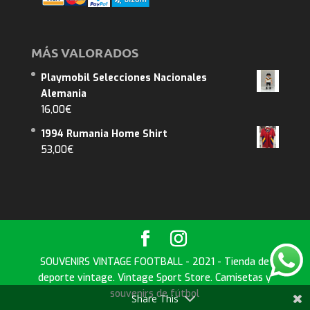
MÁS VALORADOS
Playmobil Selecciones Nacionales
Alemania
16,00
€
1994 Rumania Home Shirt
53,00
€
SOUVENIRS VINTAGE FOOTBALL - 2021 - Tienda de
deporte vintage. Vintage Sport Store. Camisetas y
souvenirs de fútbol
Share This