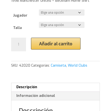
1998 Manchester United – Beckham Home Shirt
Jugador
Talla
1998
Añadir al carrito
Manchester
United
Beckham
Home
SKU:
42020
Categorías:
Camiseta
,
World Clubs
Shirt
cantidad
Descripción
Información adicional
Descripción