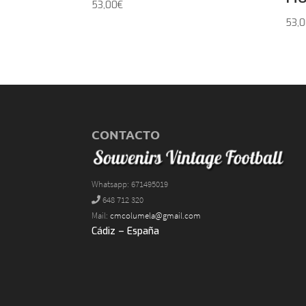
53,00
€
53,
CONTACTO
Whatsapp: 671495019
648 712 320
Mail:
cmcolumela@gmail.com
Cádiz – España