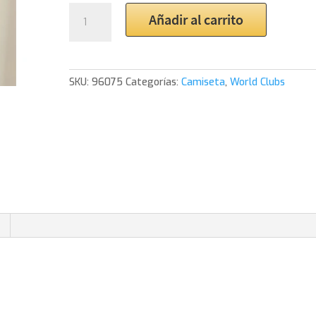
1999
Añadir al carrito
Roma
Totti
Home
Shirt
SKU:
96075
Categorías:
Camiseta
,
World Clubs
cantidad