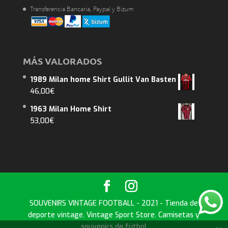
Transferencia Bancaria, Paypal y Bizum
MÁS VALORADOS
1989 Milan home Shirt Gullit Van Basten
46,00
€
1963 Milan Home Shirt
53,00
€
SOUVENIRS VINTAGE FOOTBALL - 2021 - Tienda de
deporte vintage. Vintage Sport Store. Camisetas y
souvenirs de fútbol